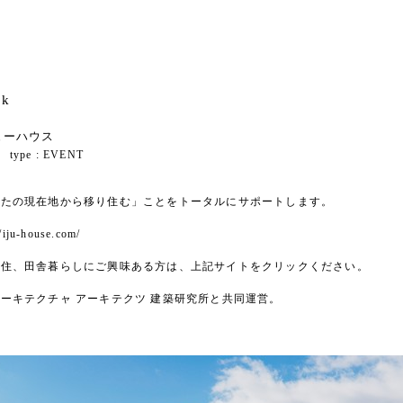
nk
ューハウス
: type :
EVENT
なたの現在地から移り住む」ことをトータルにサポートします。
//iju-house.com/
移住、田舎暮らしにご興味ある方は、上記サイトをクリックください。
ーキテクチャ アーキテクツ 建築研究所と共同運営。