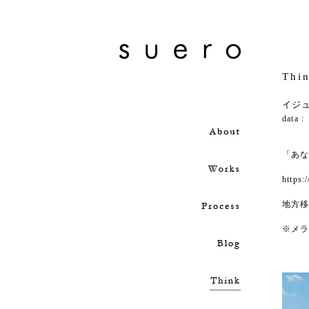
Thi
イジ
data 
「あ
https:
地方
※メラ